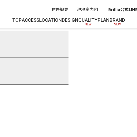
物件概要
現地案内図
Brillia公式LIN
TOP
ACCESS
LOCATION
DESIGN
QUALITY
PLAN
BRAND
NEW
NEW