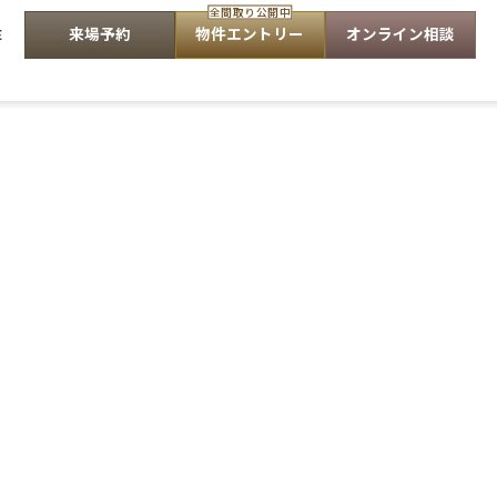
全間取り公開中
E
来場予約
物件エントリー
オンライン相談