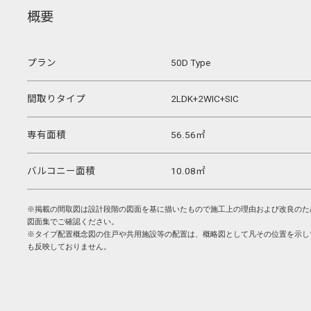
概要
プラン
50D Type
間取りタイプ
2LDK+2WIC+SIC
専有面積
56.56㎡
バルコニー面積
10.08㎡
※掲載の間取図は設計段階の図面を基に描いたもので施工上の理由および改良のた
図面集でご確認ください。
※タイプ配置概念図の住戸や共用施設等の配置は、概略図として凡その位置を示し
も反映しておりません。