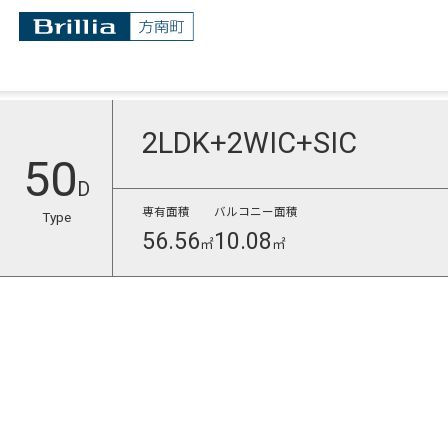
2LDK+2WIC+SIC
50
D
専有面積
バルコニー面積
Type
56.56
10.08
㎡
㎡