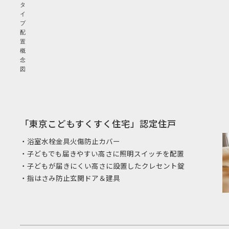
タ
イ
プ
配
置
概
念
図
「東京こどもすくすく住宅」認定住戸
・浴室水栓金具火傷防止カバー
・子どもでも届きやすい高さに照明スイッチを配置
・子どもが届きにくい高さに設置したクレセント錠
・指はさみ防止玄関ドア＆建具